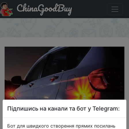
ChinaGoodBuy
Код на знижку MYCP02 Car LED Flare Light Lamps
Strobe Flashing Warning Lights Roadside Emergency 3PCS
×
Підпишись на канали та бот у Telegram:
Бот для швидкого створення прямих посилань