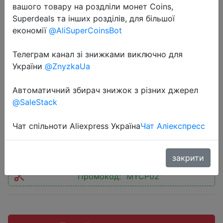
вашого товару на роздліли монет Coins,
Superdeals та інших розділів, для більшої
економії
@AliSuperCoinsBot
Телеграм канал зі знижками виключно для
2019-01-08
України
@ZnyzkaUa
Car LED Flare Light Lamps Strobe
Flashing Warning Lights Roadside
Автоматичний збирач знижок з різних джерел
Emergency 3PCS
@SaleStack
Чат спільноти Aliexpress Україна
Чат Аліекспресс
$12.5
закрити
Промокод:
"MYCP02"