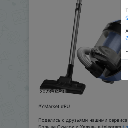
Т
А
@
Ч
2023-04-10
#YMarket #RU
Поделись с друзьями нашими сервиса
Больше Скидок и Халявы в telegram
t