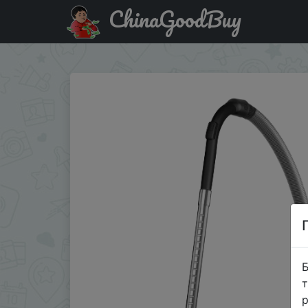
ChinaGoodBuy
Знижка на Пылесос Tefal TW1931RH
Б
т
р