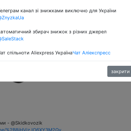
елеграм канал зі знижками виключно для України
@ZnyzkaUa
втоматичний збирач знижок з різних джерел
SaleStack
ат спільноти Aliexpress Україна
Чат Аліекспресс
закрити
ми - @Skidkovozik
.me/%2B8jHVizJO6XY3M2Qy