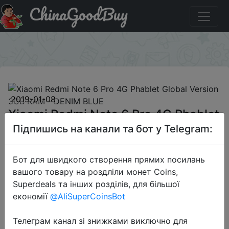
ChinaGoodBuy
Код на знижку GBMPR76S Xiaomi Redmi Note 6 Pro 4G
Phablet Global Version 3GB RAM - DENIM BLUE
×
2019-01-08
Xiaomi Redmi Note 6 Pro 4G Phablet
Global Version 3GB RAM - DENIM
Підпишись на канали та бот у Telegram:
BLUE
Бот для швидкого створення прямих посилань
вашого товару на роздліли монет Coins,
$158.19
Superdeals та інших розділів, для більшої
економії
@AliSuperCoinsBot
Телеграм канал зі знижками виключно для
Промокод:
"GBMPR76S"