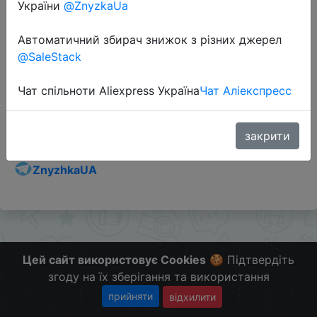
України
@ZnyzkaUa
Автоматичний збирач знижок з різних джерел
@SaleStack
Перейти до магазину
Чат спільноти Aliexpress Україна
Чат Аліекспресс
Додаткова інформація відсутня.
Слідкуйте за знижками на мобільному, в телеграм
закрити
каналі:
ZnyzhkaUA
Цей сайт використовує Cookies
🍪 Підтвердіть
згоду на їх зберігання та використання
прийняти
відхилити