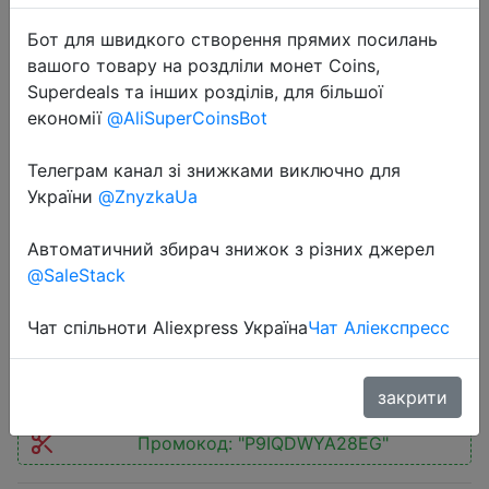
Бот для швидкого створення прямих посилань
вашого товару на роздліли монет Coins,
Superdeals та інших розділів, для більшої
економії
@AliSuperCoinsBot
2023-04-10
Телеграм канал зі знижками виключно для
Aweful strap For Apple watch band
України
@ZnyzkaUa
series 8 7 ultra 49 45 41mm smart
watch 44 40 42 38mm iWatch serie
Автоматичний збирач знижок з різних джерел
6 se 5 4 3 2 1 accessories
@SaleStack
Чат спільноти Aliexpress Україна
Чат Аліекспресс
$0.99
закрити
Промокод:
"P9IQDWYA28EG"