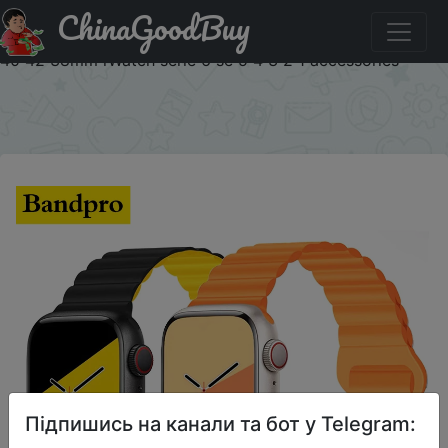
ChinaGoodBuy
Код на знижку P9IQDWYA28EG Aweful strap For Apple
watch band series 8 7 ultra 49 45 41mm smart watch 44
40 42 38mm iWatch serie 6 se 5 4 3 2 1 accessories
×
Підпишись на канали та бот у Telegram: