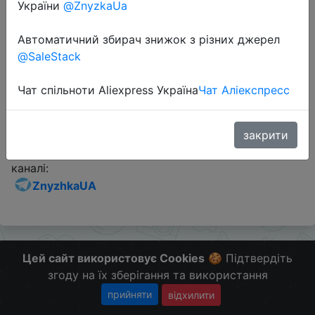
України
@ZnyzkaUa
Промокод:
"`60bb88`"
Автоматичний збирач знижок з різних джерел
@SaleStack
Перейти до магазину
Чат спільноти Aliexpress Україна
Чат Аліекспресс
Додаткова інформація відсутня.
закрити
Слідкуйте за знижками на мобільному, в телеграм
каналі:
ZnyzhkaUA
Цей сайт використовує Cookies
🍪 Підтвердіть
згоду на їх зберігання та використання
прийняти
відхилити