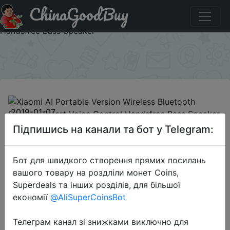
ChinaGoodBuy
Придбати по знижці `60bb88` Xiaomi AI Portable
Version Wireless Bluetooth Speaker Smart Voice Control
Handsfree Bass Speaker
×
2019-01-07
Xiaomi AI Portable Version Wireless
Підпишись на канали та бот у Telegram:
Bluetooth Speaker Smart Voice
Control Handsfree Bass Speaker
Бот для швидкого створення прямих посилань
вашого товару на роздліли монет Coins,
Superdeals та інших розділів, для більшої
$10.99
економії
@AliSuperCoinsBot
Телеграм канал зі знижками виключно для