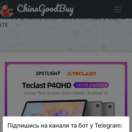
ChinaGoodBuy
Придбати по знижці VR94XH 【World Premiere】Teclast
P40HD 2023 10.1" Tablet 6GB LPDDR4X 128GB UFS
Android 12 Tablete Unisoc T606 8-core Type-C Dual 4G
LTE
×
Підпишись на канали та бот у Telegram: