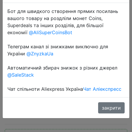
Бот для швидкого створення прямих посилань
вашого товару на роздліли монет Coins,
Superdeals та інших розділів, для більшої
економії
@AliSuperCoinsBot
Телеграм канал зі знижками виключно для
2023-04-06
України
@ZnyzkaUa
【World Premiere】Teclast P40HD
2023 10.1" Tablet 6GB LPDDR4X
Автоматичний збирач знижок з різних джерел
128GB UFS Android 12 Tablete
@SaleStack
Unisoc T606 8-core Type-C Dual
4G LTE
Чат спільноти Aliexpress Україна
Чат Аліекспресс
закрити
$107.79