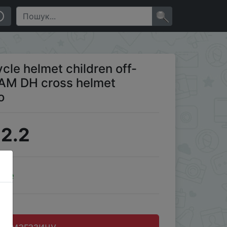
te motocross casco
×
cle helmet children off-
 AM DH cross helmet
o
2.2
ale
до магазину