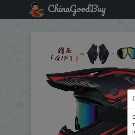
ChinaGoodBuy
Придбати Send 3 pieces gift motorcycle helmet children 
Б
т
р