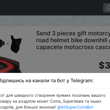
off-road helmet bike downhill AM DH cross helmet capace
Send 3 pieces gift motorcy
road helmet bike downhill
capacete motocross casc
$3
Підпишись на канали та бот у Telegram:
S
от для швидкого створення прямих посилань вашого
овару на роздліли монет Coins, Superdeals та інших
озділів, для більшої економії
@AliSuperCoinsBot
Перейти 