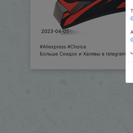
Т
2023-04-05
А
@
#Aliexpress #Choice
Ч
Больше Скидок и Халявы в telegram
t