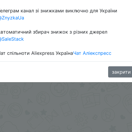
елеграм канал зі знижками виключно для України
@ZnyzkaUa
втоматичний збирач знижок з різних джерел
SaleStack
ат спільноти Aliexpress Україна
Чат Аліекспресс
.me/%2B8jHVizJO6XY3M2Qy
закрити