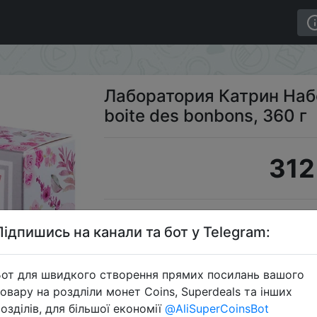
щих шаров La boite des bonbons, 360 г
Лаборатория Катрин Наб
boite des bonbons, 360 г
312
S
Підпишись на канали та бот у Telegram:
от для швидкого створення прямих посилань вашого
овару на роздліли монет Coins, Superdeals та інших
Перейти 
озділів, для більшої економії
@AliSuperCoinsBot