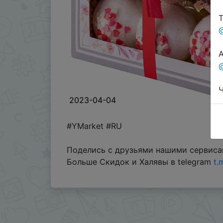
Т
А
@
Ч
2023-04-04
#YMarket #RU
Поделись с друзьями нашими сервиса
Больше Скидок и Халявы в telegram
t