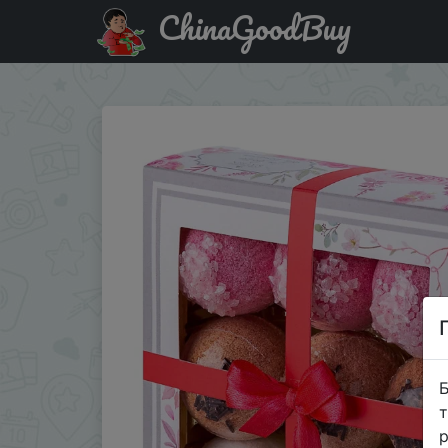
ChinaGoodBuy
Купити на розпродажі Лаборатория Катрин Набор бурля
Б
т
р