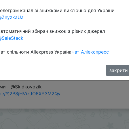
елеграм канал зі знижками виключно для України
@ZnyzkaUa
втоматичний збирач знижок з різних джерел
SaleStack
ат спільноти Aliexpress Україна
Чат Аліекспресс
закрити
ми - @Skidkovozik
.me/%2B8jHVizJO6XY3M2Qy