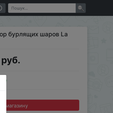
×
ор бурлящих шаров La
 руб.
ale
до магазину