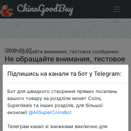
ChinaGoodBuy
Промокод на знижку Xmas-wc Не обращайте
внимания, тестовое сообщение.
×
2019-01-07
Не обращайте внимания, тестовое
сообщение.
Підпишись на канали та бот у Telegram:
$12.12
Бот для швидкого створення прямих посилань
вашого товару на роздліли монет Coins,
Superdeals та інших розділів, для більшої
Промокод:
"Xmas-wc"
економії
@AliSuperCoinsBot
Телеграм канал зі знижками виключно для