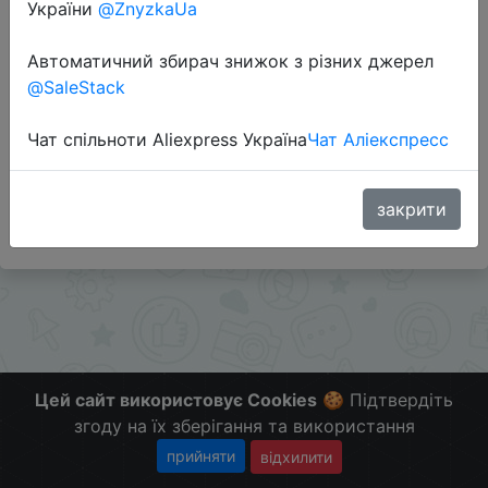
України
@ZnyzkaUa
Перейти до магазину
Автоматичний збирач знижок з різних джерел
@SaleStack
Додаткова інформація відсутня.
Чат спільноти Aliexpress Україна
Чат Аліекспресс
Слідкуйте за знижками на мобільному, в телеграм
каналі:
ZnyzhkaUA
закрити
Цей сайт використовує Cookies
🍪 Підтвердіть
згоду на їх зберігання та використання
прийняти
відхилити