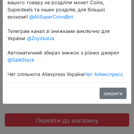
вашого товару на роздліли монет Coins,
Superdeals та інших розділів, для більшої
економії
@AliSuperCoinsBot
2023-04-01
Телеграм канал зі знижками виключно для
Рюкзак городской Brauberg HS
України
@ZnyzkaUa
серый
Автоматичний збирач знижок з різних джерел
@SaleStack
1199 руб.
Чат спільноти Aliexpress Україна
Чат Аліекспресс
Sale
закрити
Перейти до магазину