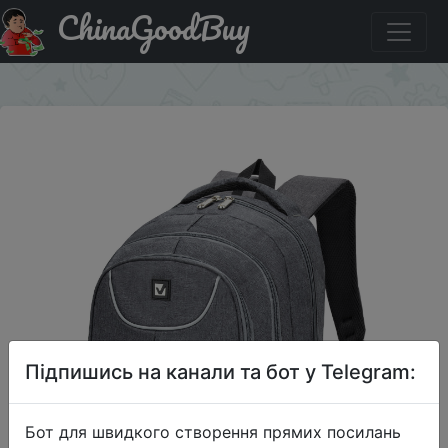
ChinaGoodBuy
Придбати Рюкзак городской Brauberg HS серый
×
Підпишись на канали та бот у Telegram:
Бот для швидкого створення прямих посилань