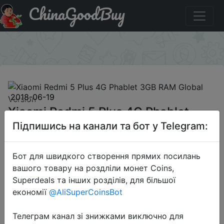
ChinaGoodBuy
Придбати по знижці 618GBcoupon24 Xiaomi Redmi 5
Plus 4G Phablet 3GB RAM Global Version
×
2018-06-19
Xiaomi Redmi 5 Plus 4G Phablet
3GB RAM Global Version
Підпишись на канали та бот у Telegram:
Бот для швидкого створення прямих посилань
$139.99
вашого товару на роздліли монет Coins,
Superdeals та інших розділів, для більшої
економії
@AliSuperCoinsBot
Промокод:
"618GBcoupon24"
Телеграм канал зі знижками виключно для