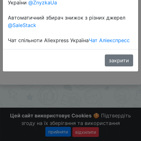
України
@ZnyzkaUa
Автоматичний збирач знижок з різних джерел
Перейти до магазину
@SaleStack
Чат спільноти Aliexpress Україна
Чат Аліекспресс
Додаткова інформація відсутня.
Слідкуйте за знижками на мобільному, в телеграм
каналі:
закрити
ZnyzhkaUA
Цей сайт використовує Cookies
🍪 Підтвердіть
згоду на їх зберігання та використання
прийняти
відхилити