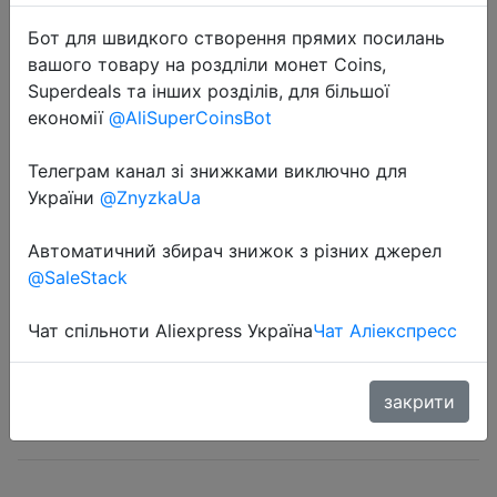
Бот для швидкого створення прямих посилань
вашого товару на роздліли монет Coins,
Superdeals та інших розділів, для більшої
економії
@AliSuperCoinsBot
2023-03-29
Телеграм канал зі знижками виключно для
Norfin thermal underwear set winter
України
@ZnyzkaUa
comfort Nord cosy line for fishing
hunting hiking active sports
Автоматичний збирач знижок з різних джерел
@SaleStack
2419 руб.
Чат спільноти Aliexpress Україна
Чат Аліекспресс
закрити
Sale