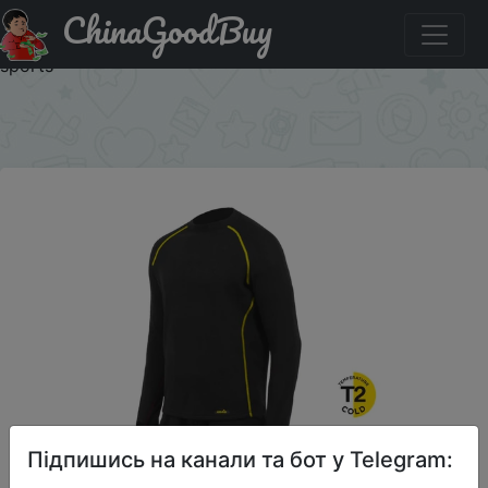
ChinaGoodBuy
Придбати по акціи Norfin thermal underwear set winter
comfort Nord cosy line for fishing hunting hiking active
sports
×
Підпишись на канали та бот у Telegram: