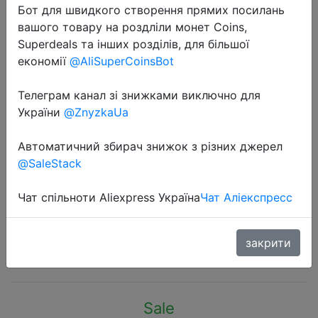
Бот для швидкого створення прямих посилань
вашого товару на роздліли монет Coins,
Superdeals та інших розділів, для більшої
економії
@AliSuperCoinsBot
Телеграм канал зі знижками виключно для
2023-03-29
України
@ZnyzkaUa
Essager 4 in 1 USB C To USB C
Cable PD 60W Fast Charging Data
Автоматичний збирач знижок з різних джерел
Cord for iPhone Xiaomi Type C
@SaleStack
Micro Cable With Holder Storage
Box
Чат спільноти Aliexpress Україна
Чат Аліекспресс
закрити
$4.54
Sale