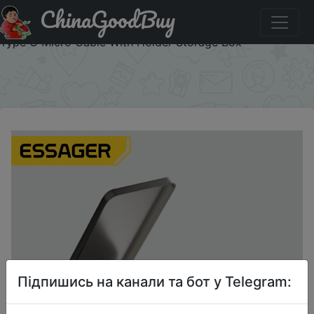
ChinaGoodBuy
Придбати по знижці Essager 4 in 1 USB C To USB C
Cable PD 60W Fast Charging Data Cord for iPhone Xiaomi
Type C Micro Cable With Holder Storage Box
×
Підпишись на канали та бот у Telegram: