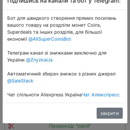
Підпишись на канали та бот у Telegram:
Бот для швидкого створення прямих посилань
вашого товару на роздліли монет Coins,
Superdeals та інших розділів, для більшої
економії
@AliSuperCoinsBot
2023-03-26
Global ROM Xiaomi Redmi Note 11SE
Телеграм канал зі знижками виключно для
4GB/128GB Dimensity 700 Mobile
України
@ZnyzkaUa
Phone 48MP Dual Cameras 6.5"
Display 5000mAh Battery
Автоматичний збирач знижок з різних джерел
Cellphone
@SaleStack
Чат спільноти Aliexpress Україна
Чат Аліекспресс
$133.2
закрити
Промокод:
"zaki9"