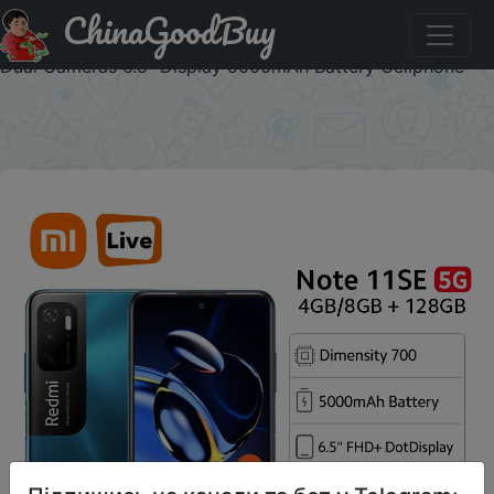
ChinaGoodBuy
Промокод на знижку zaki9 Global ROM Xiaomi Redmi
Note 11SE 4GB/128GB Dimensity 700 Mobile Phone 48MP
Dual Cameras 6.5" Display 5000mAh Battery Cellphone
×