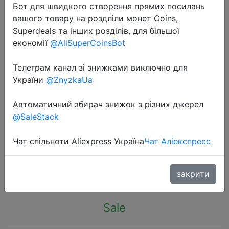
Бот для швидкого створення прямих посилань
вашого товару на роздліли монет Coins,
Superdeals та інших розділів, для більшої
економії
@AliSuperCoinsBot
Телеграм канал зі знижками виключно для
2023-03-24
України
@ZnyzkaUa
Sectyme Intellige Wireless Doorbell
Outdoor Waterproof Smart Home
Автоматичний збирач знижок з різних джерел
Door Bell EU Plug 48 Chords LED
@SaleStack
Flash Home Security Alarm
Чат спільноти Aliexpress Україна
Чат Аліекспресс
$6.29
закрити
Sale