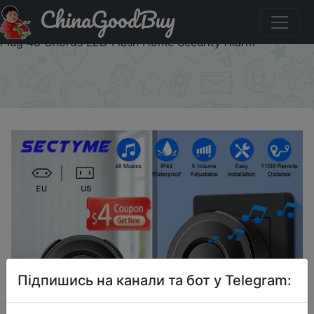
ChinaGoodBuy
Купити на розпродажі Sectyme Intellige Wireless
Doorbell Outdoor Waterproof Smart Home Door Bell EU
Plug 48 Chords LED Flash Home Security Alarm
×
Підпишись на канали та бот у Telegram: