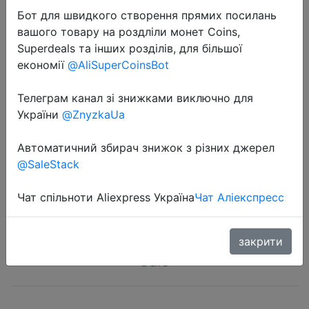
Бот для швидкого створення прямих посилань
вашого товару на роздліли монет Coins,
Superdeals та інших розділів, для більшої
економії
@AliSuperCoinsBot
2023-03-24
Телеграм канал зі знижками виключно для
M2 NGFF SATA3 SSD 1TB M.2 NGFF
України
@ZnyzkaUa
SSD 2280 Internal Solid State Drive
Автоматичний збирач знижок з різних джерел
Hard Disk for Laptop Desktop PC
@SaleStack
Чат спільноти Aliexpress Україна
Чат Аліекспресс
$31.62
закрити
Sale