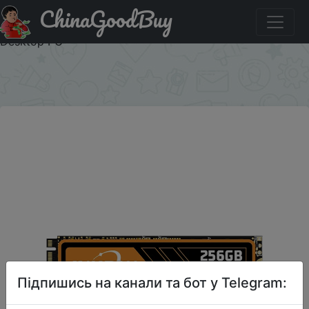
ChinaGoodBuy
Придбати по знижці M2 NGFF SATA3 SSD 1TB M.2 NGFF
SSD 2280 Internal Solid State Drive Hard Disk for Laptop
Desktop PC
×
Підпишись на канали та бот у Telegram: