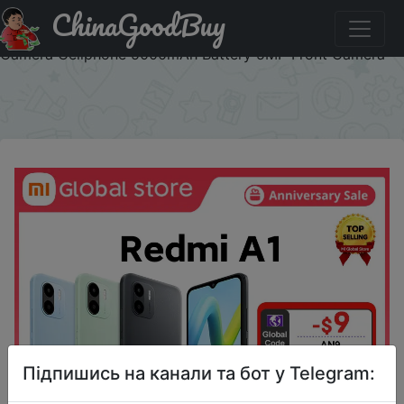
ChinaGoodBuy
Код на знижку AN9 Global Version Xiaomi Redmi A1
Smartphone 2GB RAM 32GB ROM MTK Helio A22 8MP
Camera Cellphone 5000mAh Battery 5MP Front Camera
×
Підпишись на канали та бот у Telegram: