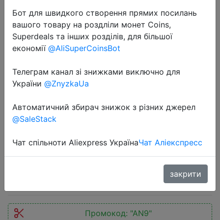
Бот для швидкого створення прямих посилань
вашого товару на роздліли монет Coins,
Superdeals та інших розділів, для більшої
економії
@AliSuperCoinsBot
2023-03-21
Телеграм канал зі знижками виключно для
Global Version Xiaomi Redmi A1
України
@ZnyzkaUa
Smartphone 2GB RAM 32GB ROM
Автоматичний збирач знижок з різних джерел
MTK Helio A22 8MP Camera
@SaleStack
Cellphone 5000mAh Battery 5MP
Front Camera
Чат спільноти Aliexpress Україна
Чат Аліекспресс
$81.11
закрити
Промокод:
"AN9"