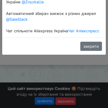
України
@ZnyzkaUa
Автоматичний збирач знижок з різних джерел
Перейти до магазину
@SaleStack
Чат спільноти Aliexpress Україна
Чат Аліекспресс
Додаткова інформація відсутня.
Слідкуйте за знижками на мобільному, в телеграм
каналі:
закрити
ZnyzhkaUA
Цей сайт використовує Cookies
🍪 Підтвердіть
згоду на їх зберігання та використання
прийняти
відхилити