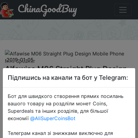
ChinaGoodBuy
Купити по знижці GBexhf128 Alfawise M06 Straight Plug
Design Mobile Phone Mini Speaker
×
2019-01-05
Alfawise M06 Straight Plug Design
Mobile Phone Mini Speaker
Підпишись на канали та бот у Telegram:
Бот для швидкого створення прямих посилань
$2.99
вашого товару на роздліли монет Coins,
Superdeals та інших розділів, для більшої
економії
@AliSuperCoinsBot
Промокод:
"GBexhf128"
Телеграм канал зі знижками виключно для