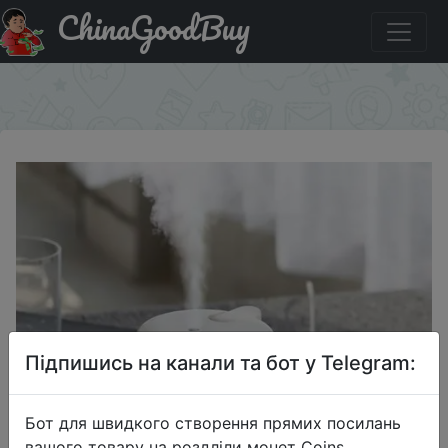
ChinaGoodBuy
Код на знижку WLAL14 Xiaomi youpin VH Diffuse
Desktop USB Humidifier
×
Підпишись на канали та бот у Telegram:
Бот для швидкого створення прямих посилань
вашого товару на роздліли монет Coins,