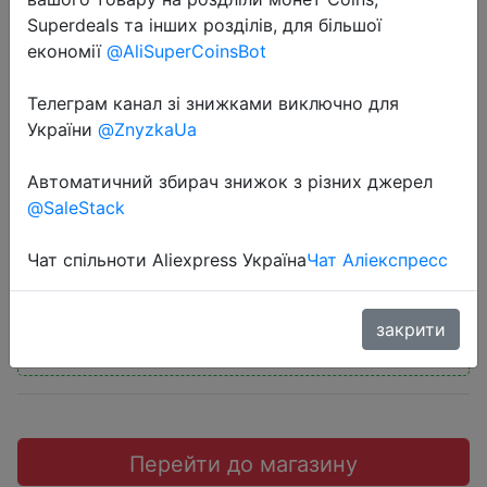
Superdeals та інших розділів, для більшої
економії
@AliSuperCoinsBot
Телеграм канал зі знижками виключно для
2019-01-05
України
@ZnyzkaUa
Xiaomi youpin VH Diffuse Desktop
Автоматичний збирач знижок з різних джерел
USB Humidifier
@SaleStack
$10.89
Чат спільноти Aliexpress Україна
Чат Аліекспресс
закрити
Промокод:
"WLAL14"
Перейти до магазину