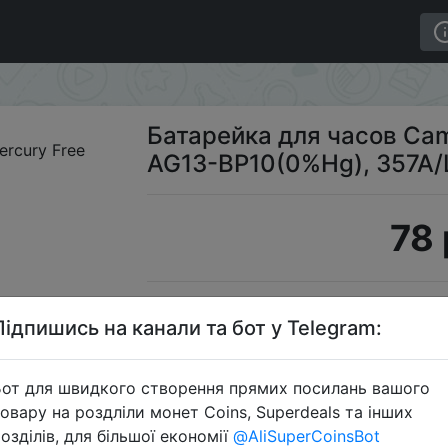
G13 Mercury Free AG13-BP10(0%Hg), 357A/LR44/A76
Батарейка для часов Cam
AG13-BP10(0%Hg), 357A
78 
Пром
Підпишись на канали та бот у Telegram:
от для швидкого створення прямих посилань вашого
овару на роздліли монет Coins, Superdeals та інших
Перейти 
озділів, для більшої економії
@AliSuperCoinsBot