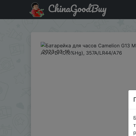
ChinaGoodBuy
Купити по знижці LAMP Батарейка для часов Camelion 
2023-03-16
Б
т
р