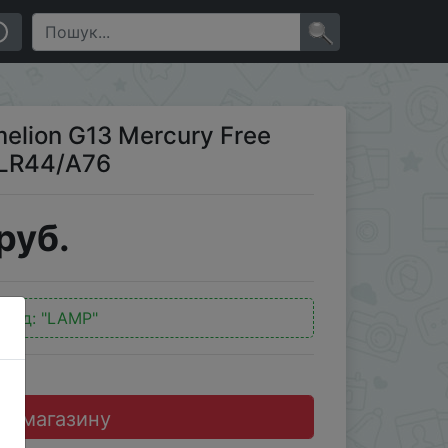
×
elion G13 Mercury Free
/LR44/A76
руб.
окод:
"LAMP"
до магазину