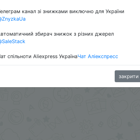
елеграм канал зі знижками виключно для України
@ZnyzkaUa
.me/%2B8jHVizJO6XY3M2Qy
втоматичний збирач знижок з різних джерел
SaleStack
ат спільноти Aliexpress Україна
Чат Аліекспресс
закрити