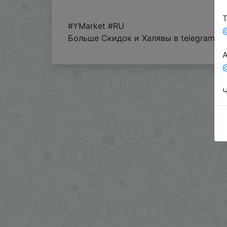
Т
#YMarket #RU
Больше Скидок и Халявы в telegram
t
А
@
Ч