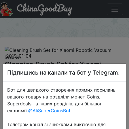
ChinaGoodBuy
Купити по знижці GBAFFYL414 Cleaning Brush Set for
Xiaomi Robotic Vacuum Cleaner
×
2019-01-04
Cleaning Brush Set for Xiaomi
Robotic Vacuum Cleaner
Підпишись на канали та бот у Telegram:
Бот для швидкого створення прямих посилань
$8.99
вашого товару на роздліли монет Coins,
Superdeals та інших розділів, для більшої
економії
@AliSuperCoinsBot
Промокод:
"GBAFFYL414"
Телеграм канал зі знижками виключно для