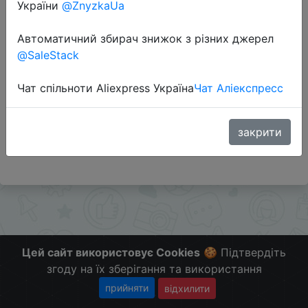
України
@ZnyzkaUa
Автоматичний збирач знижок з різних джерел
Перейти до магазину
@SaleStack
Чат спільноти Aliexpress Україна
Чат Аліекспресс
Додаткова інформація відсутня.
Слідкуйте за знижками на мобільному, в телеграм
каналі:
закрити
ZnyzhkaUA
Цей сайт використовує Cookies
🍪 Підтвердіть
згоду на їх зберігання та використання
прийняти
відхилити