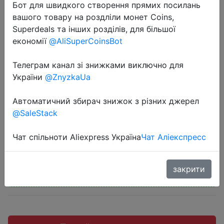
Бот для швидкого створення прямих посилань
вашого товару на роздліли монет Coins,
Superdeals та інших розділів, для більшої
економії
@AliSuperCoinsBot
2023-03-10
Телеграм канал зі знижками виключно для
Amazfit Rex Pro Watch Faces
України
@ZnyzkaUa
Download | Amazfit Rex Pro Smart
Watch
Автоматичний збирач знижок з різних джерел
@SaleStack
$101
Чат спільноти Aliexpress Україна
Чат Аліекспресс
закрити
Промокод:
"U2U1KJ6P9FI4"