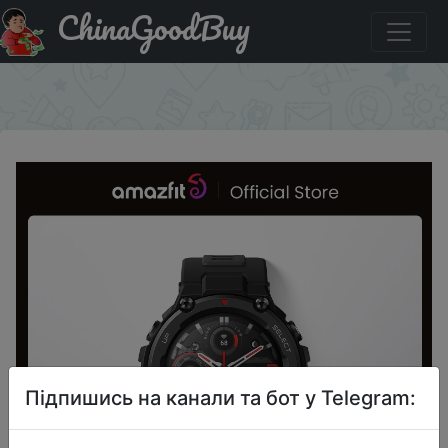
ChinaGoodBuy
Промокод на знижку U2U1KJ6P9FI4 Amazfit Rex Pro
Watch Faces Download | Amazfit Rex Pro Smart Watch
×
Підпишись на канали та бот у Telegram: