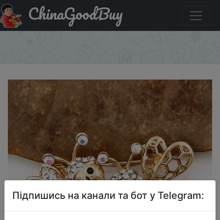
ChinaGoodBuy
Купити на розпродажі Double Bee Brooches Enameled
Cute Animal Pin Daughter Gift|Brooches|
×
Підпишись на канали та бот у Telegram: