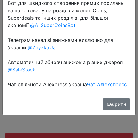
Бот для швидкого створення прямих посилань
вашого товару на роздліли монет Coins,
Superdeals та інших розділів, для більшої
економії
@AliSuperCoinsBot
2023-03-09
Телеграм канал зі знижками виключно для
Double Bee Brooches Enameled
України
@ZnyzkaUa
Cute Animal Pin Daughter
Gift|Brooches|
Автоматичний збирач знижок з різних джерел
@SaleStack
$0.6
Чат спільноти Aliexpress Україна
Чат Аліекспресс
закрити
Sale