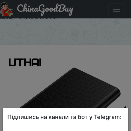
ChinaGoodBuy
Знижка на Uthai Q5 Tool Free Mobile Hard Disk Box 2.5
Inch Usb 3.0 Notebook Mechanical Solid State Sata
Mobile Hard Disk Box 3.0
×
Підпишись на канали та бот у Telegram: