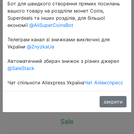
Бот для швидкого створення прямих посилань
вашого товару на роздліли монет Coins,
Superdeals та інших розділів, для більшої
економії
@AliSuperCoinsBot
Телеграм канал зі знижками виключно для
2023-03-08
України
@ZnyzkaUa
Uthai Q5 Tool Free Mobile Hard Disk
Box 2.5 Inch Usb 3.0 Notebook
Автоматичний збирач знижок з різних джерел
Mechanical Solid State Sata Mobile
@SaleStack
Hard Disk Box 3.0
Чат спільноти Aliexpress Україна
Чат Аліекспресс
$3.87
закрити
Sale