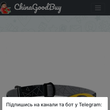
ChinaGoodBuy
Придбати Налобный фонарь Космос KocH103COBLED
три режима работы
×
Підпишись на канали та бот у Telegram: