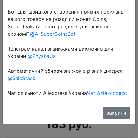
Бот для швидкого створення прямих посилань
вашого товару на роздліли монет Coins,
Superdeals та інших розділів, для більшої
економії
@AliSuperCoinsBot
Телеграм канал зі знижками виключно для
України
@ZnyzkaUa
Автоматичний збирач знижок з різних джерел
2023-03-03
@SaleStack
Налобный фонарь Космос
KocH103COBLED три режима
Чат спільноти Aliexpress Україна
Чат Аліекспресс
работы
закрити
183 руб.