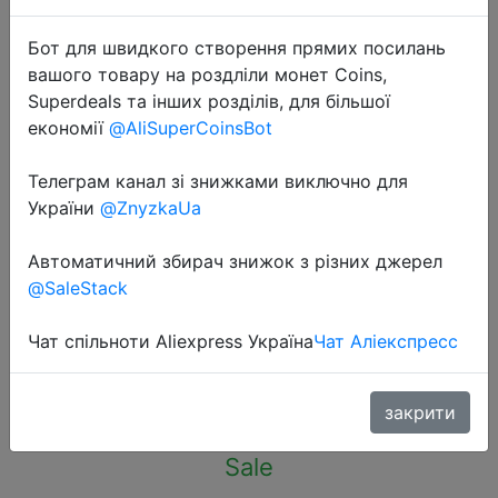
Бот для швидкого створення прямих посилань
вашого товару на роздліли монет Coins,
Superdeals та інших розділів, для більшої
економії
@AliSuperCoinsBot
Телеграм канал зі знижками виключно для
України
@ZnyzkaUa
2023-03-03
Круизер деревянный RIDEX Axolotl
Автоматичний збирач знижок з різних джерел
@SaleStack
24.5X7.25 арт. SX21029
Чат спільноти Aliexpress Україна
Чат Аліекспресс
1974 руб.
закрити
Sale