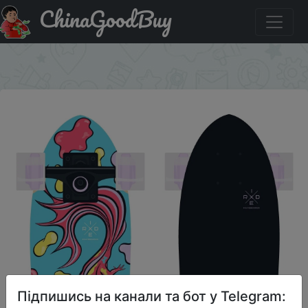
ChinaGoodBuy
Купити на розпродажі Круизер деревянный RIDEX
Axolotl 24.5X7.25 арт. SX21029
×
Підпишись на канали та бот у Telegram: