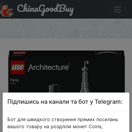
ChinaGoodBuy
Придбати по акціи Конструктор LEGO Architecture
21044 Париж
×
Підпишись на канали та бот у Telegram:
Бот для швидкого створення прямих посилань
вашого товару на роздліли монет Coins,