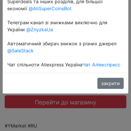
Superdeals та інших розділів, для більшої
економії
@AliSuperCoinsBot
2023-03-03
Конструктор LEGO Architecture
Телеграм канал зі знижками виключно для
21044 Париж
України
@ZnyzkaUa
Автоматичний збирач знижок з різних джерел
3599 руб.
@SaleStack
Чат спільноти Aliexpress Україна
Чат Аліекспресс
Sale
закрити
Перейти до магазину
#YMarket #RU