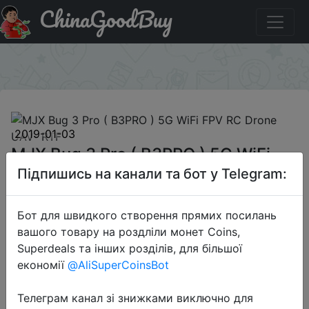
ChinaGoodBuy
Код на знижку GB-B3PRO720P MJX Bug 3 Pro ( B3PRO )
5G WiFi FPV RC Drone UAV- RTF
×
2019-01-03
MJX Bug 3 Pro ( B3PRO ) 5G WiFi
FPV RC Drone UAV- RTF
Підпишись на канали та бот у Telegram:
Бот для швидкого створення прямих посилань
$135.99
вашого товару на роздліли монет Coins,
Superdeals та інших розділів, для більшої
економії
@AliSuperCoinsBot
Промокод:
"GB-B3PRO720P"
Телеграм канал зі знижками виключно для