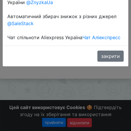
України
@ZnyzkaUa
Автоматичний збирач знижок з різних джерел
Перейти до магазину
@SaleStack
Чат спільноти Aliexpress Україна
Чат Аліекспресс
Додаткова інформація відсутня.
Слідкуйте за знижками на мобільному, в телеграм
каналі:
закрити
ZnyzhkaUA
Цей сайт використовує Cookies
🍪 Підтвердіть
згоду на їх зберігання та використання
прийняти
відхилити