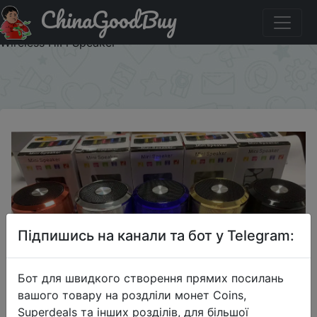
ChinaGoodBuy
Придбати по знижці Bluetooth Speaker, Portable
Speaker, with Hi-Res Audio, Extended Bass and Treble,
Wireless HiFi Speaker
×
Підпишись на канали та бот у Telegram:
Бот для швидкого створення прямих посилань
2023-03-01
вашого товару на роздліли монет Coins,
Bluetooth Speaker, Portable
Superdeals та інших розділів, для більшої