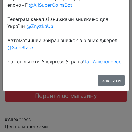
Speaker, with Hi-Res Audio,
економії
@AliSuperCoinsBot
Extended Bass and Treble, Wireless
Телеграм канал зі знижками виключно для
HiFi Speaker
України
@ZnyzkaUa
$5.61
Автоматичний збирач знижок з різних джерел
@SaleStack
Чат спільноти Aliexpress Україна
Чат Аліекспресс
Sale
закрити
Перейти до магазину
#Aliexpress
Цена с монетками.