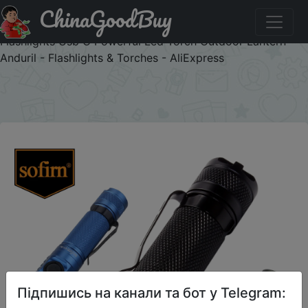
ChinaGoodBuy
Паридбати з промокодом SQ4DFPJMEUVS Sofirn Sc31
Pro Sst40 2000lm Led Flashlight Rechargeable 18650
Flashlights Usb C Powerful Led Torch Outdoor Lantern
Anduril - Flashlights & Torches - AliExpress
×
Підпишись на канали та бот у Telegram: