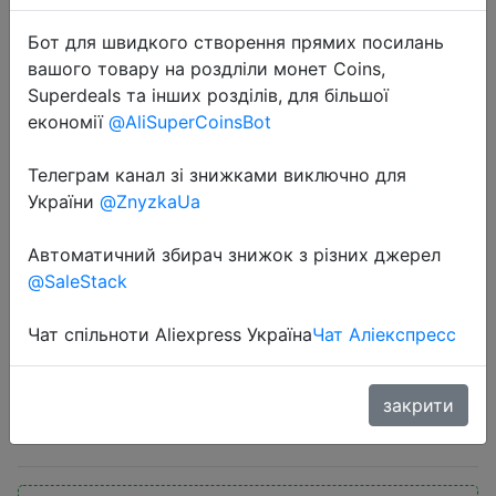
Бот для швидкого створення прямих посилань
вашого товару на роздліли монет Coins,
Superdeals та інших розділів, для більшої
економії
@AliSuperCoinsBot
Телеграм канал зі знижками виключно для
2023-02-22
України
@ZnyzkaUa
Sofirn Sc31 Pro Sst40 2000lm Led
Flashlight Rechargeable 18650
Автоматичний збирач знижок з різних джерел
Flashlights Usb C Powerful Led
@SaleStack
Torch Outdoor Lantern Anduril -
Flashlights & Torches - AliExpress
Чат спільноти Aliexpress Україна
Чат Аліекспресс
закрити
$21.61