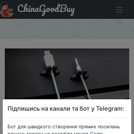
ChinaGoodBuy
Промокод на знижку LZHJRG35 8PCS Lot Car Wire
Cable Holder Tie Clip Fixer Organizer
×
Підпишись на канали та бот у Telegram:
Бот для швидкого створення прямих посилань
вашого товару на роздліли монет Coins,