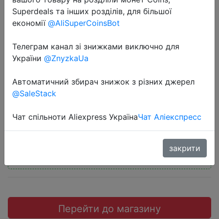
Superdeals та інших розділів, для більшої
економії
@AliSuperCoinsBot
Телеграм канал зі знижками виключно для
2019-01-02
України
@ZnyzkaUa
8PCS Lot Car Wire Cable Holder Tie
Автоматичний збирач знижок з різних джерел
Clip Fixer Organizer
@SaleStack
$1.12
Чат спільноти Aliexpress Україна
Чат Аліекспресс
закрити
Промокод:
"LZHJRG35"
Перейти до магазину