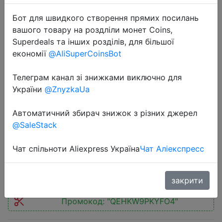
Бот для швидкого створення прямих посилань
вашого товару на роздліли монет Coins,
Superdeals та інших розділів, для більшої
економії
@AliSuperCoinsBot
2023-02-16
Телеграм канал зі знижками виключно для
2022 New Amazfit Gtr 2
України
@ZnyzkaUa
Smartwatch Alexa Built-in Curved
Bezel-less Design Ultra-long
Автоматичний збирач знижок з різних джерел
Battery Life Smart Watch
@SaleStack
Чат спільноти Aliexpress Україна
Чат Аліекспресс
$94.04
закрити
Промокод:
"QEHKW9PKYFO4"