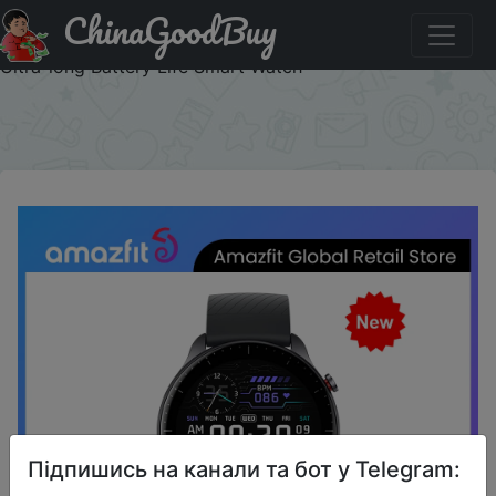
ChinaGoodBuy
Придбати по знижці QEHKW9PKYFO4 2022 New Amazfit
Gtr 2 Smartwatch Alexa Built-in Curved Bezel-less Design
Ultra-long Battery Life Smart Watch
×
Підпишись на канали та бот у Telegram: