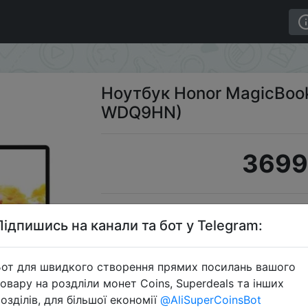
/512 Grey (BMH-WDQ9HN)
Ноутбук Honor MagicBook
WDQ9HN)
3699
S
Підпишись на канали та бот у Telegram:
от для швидкого створення прямих посилань вашого
овару на роздліли монет Coins, Superdeals та інших
Перейти 
озділів, для більшої економії
@AliSuperCoinsBot