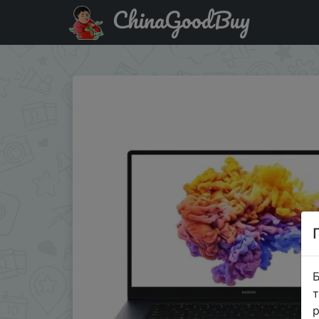
ChinaGoodBuy
Придбати по знижці Ноутбук Honor MagicBook 15 R5/8
Б
т
р