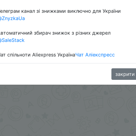
елеграм канал зі знижками виключно для України
@ZnyzkaUa
втоматичний збирач знижок з різних джерел
SaleStack
ат спільноти Aliexpress Україна
Чат Аліекспресс
.me/%2B8jHVizJO6XY3M2Qy
закрити