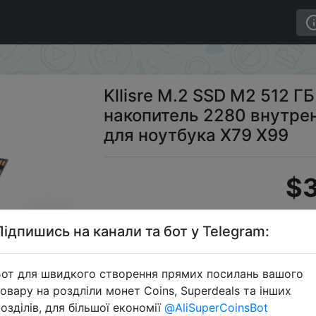
 твердотельный накопитель 2280 внутренний жесткий ди
Kllisre M.2 SSD M2 512 
накопитель 2280 внутре
для ноутбука X79 X99
$3
Підпишись на канали та бот у Telegram:
S
от для швидкого створення прямих посилань вашого
овару на роздліли монет Coins, Superdeals та інших
озділів, для більшої економії
@AliSuperCoinsBot
Перейти 