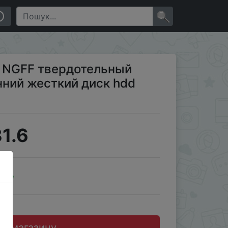
ск hdd для ноутбука X79 X99
×
ГБ NGFF твердотельный
нний жесткий диск hdd
1.6
ale
до магазину