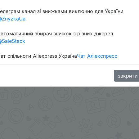
елеграм канал зі знижками виключно для України
@ZnyzkaUa
втоматичний збирач знижок з різних джерел
SaleStack
ат спільноти Aliexpress Україна
Чат Аліекспресс
.
.me/%2B8jHVizJO6XY3M2Qy
закрити