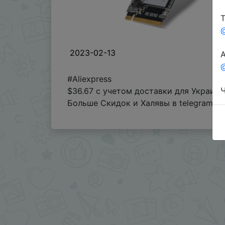
Т
2023-02-13
А
@
#Aliexpress
Ч
$36.67 с учетом доставки для Украины
Больше Скидок и Халявы в telegram
t