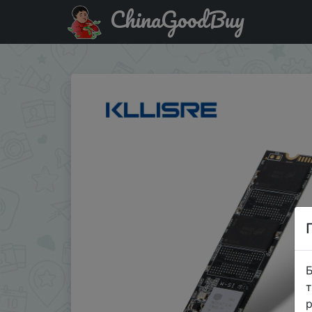
ChinaGoodBuy
Купити на розпродажі Kllisre M.2 SSD M2 512 ГБ NGFF
Б
т
р