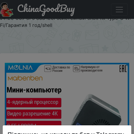
ChinaGoodBuy
Паридбати з промокодом GEOI6IYYSPN1 Мини ПК
maibenben Офисный компьютер PCJ4 Intel celeron
J4125 ОЗУ 8Гб SSD128Гбсистемный блок пк Type-C Wi-
Fi/Гарантия 1 год/shell
×