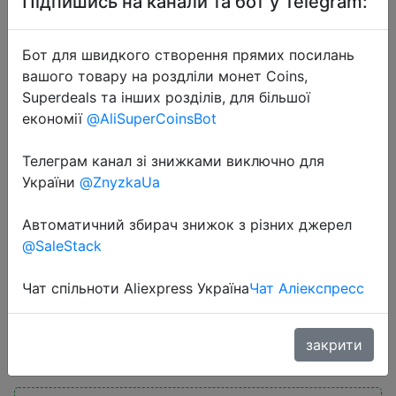
Підпишись на канали та бот у Telegram:
Бот для швидкого створення прямих посилань
вашого товару на роздліли монет Coins,
Superdeals та інших розділів, для більшої
економії
@AliSuperCoinsBot
2023-02-12
Телеграм канал зі знижками виключно для
Мини ПК maibenben Офисный
України
@ZnyzkaUa
компьютер PCJ4 Intel celeron
J4125 ОЗУ 8Гб
Автоматичний збирач знижок з різних джерел
SSD128Гбсистемный блок пк
@SaleStack
Type-C Wi-Fi/Гарантия 1 год/shell
Чат спільноти Aliexpress Україна
Чат Аліекспресс
9290 руб.
закрити