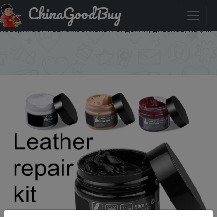
ChinaGoodBuy
Придбати Набор для ухода за кожаным салоном авто,
средство для восстановления и ремонта кожаной
поверхности автомобильных сидений, диванов, па�…
×