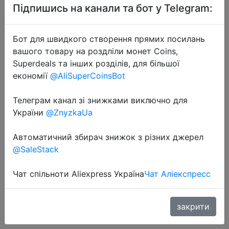
Підпишись на канали та бот у Telegram:
Бот для швидкого створення прямих посилань
вашого товару на роздліли монет Coins,
Superdeals та інших розділів, для більшої
2023-02-12
економії
@AliSuperCoinsBot
Набор для ухода за кожаным
салоном авто, средство для
Телеграм канал зі знижками виключно для
восстановления и ремонта
України
@ZnyzkaUa
кожаной поверхности
Автоматичний збирач знижок з різних джерел
автомобильных сидений, диванов,
@SaleStack
па�…
Чат спільноти Aliexpress Україна
Чат Аліекспресс
136 руб.
закрити