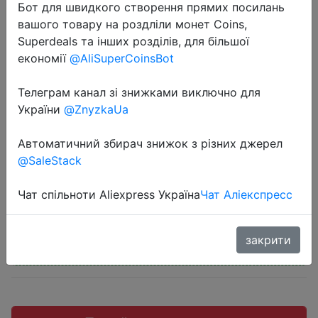
Бот для швидкого створення прямих посилань
вашого товару на роздліли монет Coins,
Superdeals та інших розділів, для більшої
економії
@AliSuperCoinsBot
2023-02-10
Телеграм канал зі знижками виключно для
Электрическая мойка высокого
України
@ZnyzkaUa
давления Karcher K 3 1.601-888.0
1600 Вт
Автоматичний збирач знижок з різних джерел
@SaleStack
5990 руб.
Чат спільноти Aliexpress Україна
Чат Аліекспресс
закрити
Промокод:
"love1000"