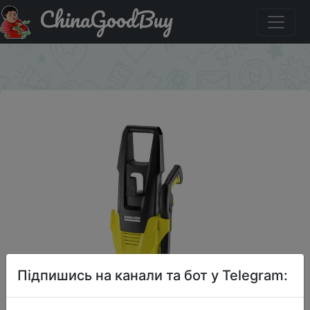
ChinaGoodBuy
Купити по знижці love1000 Электрическая мойка
высокого давления Karcher K 3 1.601-888.0 1600 Вт
×
Підпишись на канали та бот у Telegram: