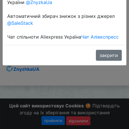
України
@ZnyzkaUa
Автоматичний збирач знижок з різних джерел
@SaleStack
Перейти до магазину
Чат спільноти Aliexpress Україна
Чат Аліекспресс
Додаткова інформація відсутня.
Слідкуйте за знижками на мобільному, в телеграм
закрити
каналі:
ZnyzhkaUA
Цей сайт використовує Cookies
🍪 Підтвердіть
згоду на їх зберігання та використання
прийняти
відхилити