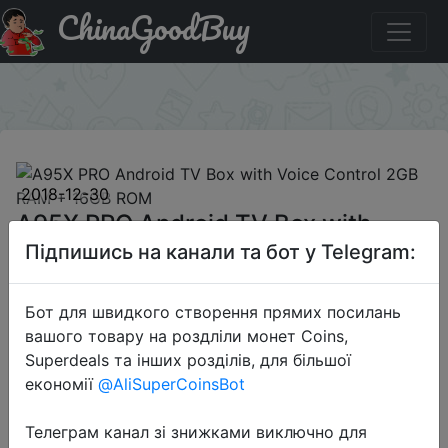
ChinaGoodBuy
Промокод на знижку GBA95X A95X PRO Android TV Box
with Voice Control 2GB RAM + 16GB ROM
×
2018-12-30
A95X PRO Android TV Box with
Voice Control 2GB RAM + 16GB
Підпишись на канали та бот у Telegram:
ROM
Бот для швидкого створення прямих посилань
вашого товару на роздліли монет Coins,
$34.99
Superdeals та інших розділів, для більшої
економії
@AliSuperCoinsBot
Телеграм канал зі знижками виключно для
Промокод:
"GBA95X"