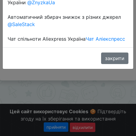
України
@ZnyzkaUa
Перейти до магазину
Автоматичний збирач знижок з різних джерел
@SaleStack
#COMFY #UA
Чат спільноти Aliexpress Україна
Чат Аліекспресс
Поделись с друзьями нашими сервисами -
@Skidkovozik - Отправить другу
Больше Скидок и Халявы в telegram
закрити
t.me/%2B8jHVizJO6XY3M2Qy
Цей сайт використовує Cookies
🍪 Підтвердіть
згоду на їх зберігання та використання
прийняти
відхилити