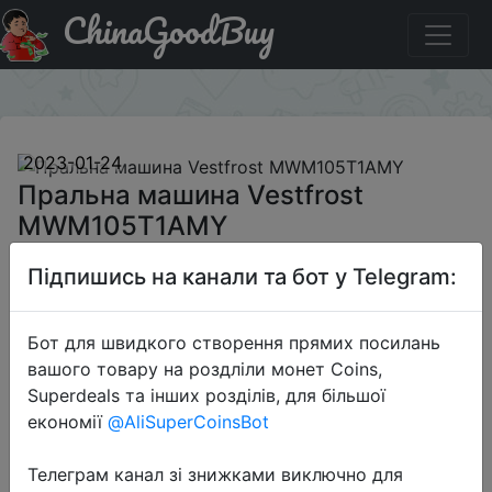
ChinaGoodBuy
Акція на Пральна машина Vestfrost MWM105T1AMY
×
2023-01-24
Пральна машина Vestfrost
MWM105T1AMY
Підпишись на канали та бот у Telegram:
8888 грн.
Бот для швидкого створення прямих посилань
вашого товару на роздліли монет Coins,
Sale
Superdeals та інших розділів, для більшої
економії
@AliSuperCoinsBot
Телеграм канал зі знижками виключно для