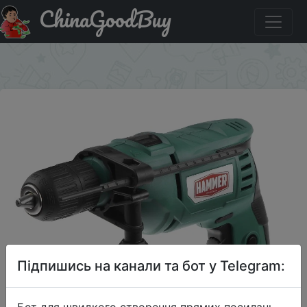
ChinaGoodBuy
Придбати по акціи Ударная дрель Hammer UDD780B,
780 Вт
×
Підпишись на канали та бот у Telegram: