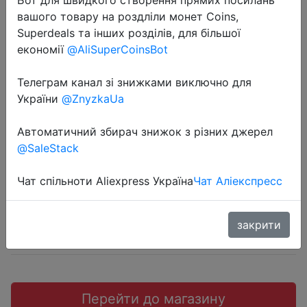
Бот для швидкого створення прямих посилань
вашого товару на роздліли монет Coins,
Superdeals та інших розділів, для більшої
економії
@AliSuperCoinsBot
Телеграм канал зі знижками виключно для
2023-01-23
України
@ZnyzkaUa
Ударная дрель Hammer UDD780B,
780 Вт
Автоматичний збирач знижок з різних джерел
@SaleStack
1399 руб.
Чат спільноти Aliexpress Україна
Чат Аліекспресс
закрити
Sale
Перейти до магазину