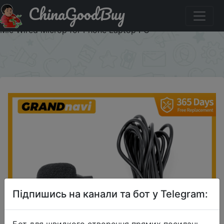
ChinaGoodBuy
Акція на GRANDnavi Car Radio Car dvd Player
Microphone For Mobile Phone Speaking 3M Clip-on Lapel
Mic Wired Microp for Phone Laptop PC
×
Підпишись на канали та бот у Telegram:
Бот для швидкого створення прямих посилань