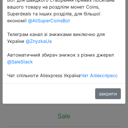
вашого товару на роздліли монет Coins,
Superdeals та інших розділів, для більшої
економії
@AliSuperCoinsBot
Телеграм канал зі знижками виключно для
2023-01-23
України
@ZnyzkaUa
GRANDnavi Car Radio Car dvd
Player Microphone For Mobile Phone
Автоматичний збирач знижок з різних джерел
@SaleStack
Speaking 3M Clip-on Lapel Mic
Wired Microp for Phone Laptop PC
Чат спільноти Aliexpress Україна
Чат Аліекспресс
$4.5
закрити
Sale