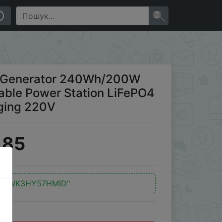
e Power Station LiFePO4 Battery PD45W Fast Charging
×
 Generator 240Wh/200W
ble Power Station LiFePO4
ging 220V
185
"HWK3HY57HMID"