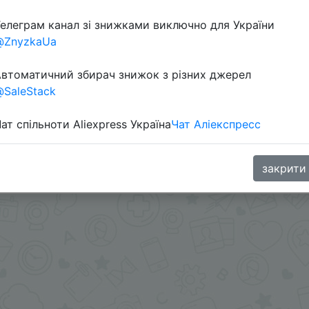
Перейти 
елеграм канал зі знижками виключно для України
@ZnyzkaUa
втоматичний збирач знижок з різних джерел
SaleStack
ат спільноти Aliexpress Україна
Чат Аліекспресс
9 - HWK3HY57HMID + промокод JAN14 на $14/140.
.me/%2B8jHVizJO6XY3M2Qy
закрити