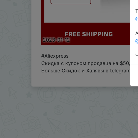
Т
А
2023-01-12
@
Ч
#Aliexpress
Скидка с купоном продавца на $50/24
Больше Скидок и Халявы в telegram
t