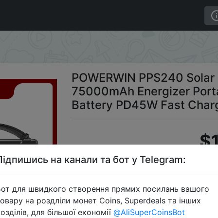
lar Generator 240Wh/200W 75000mAh Energizer Portabl
POWERWIN PPS240 Solar
75000mAh Energizer Porta
Battery PD45W Fast Char
$
Підпишись на канали та бот у Telegram:
Промокод:
от для швидкого створення прямих посилань вашого
овару на роздліли монет Coins, Superdeals та інших
озділів, для більшої економії
@AliSuperCoinsBot