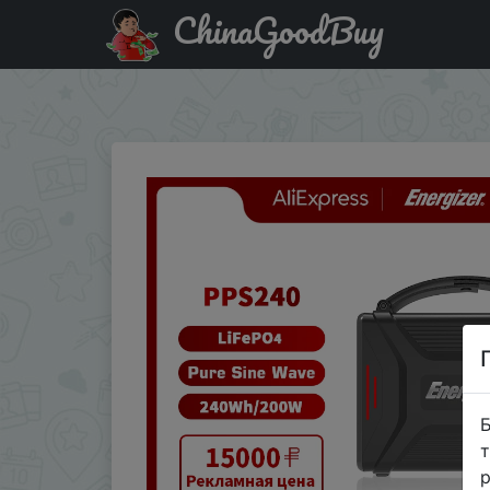
ChinaGoodBuy
Придбати по знижці HWK3HY57HMID POWERWIN PPS240 So
220V
Б
т
р