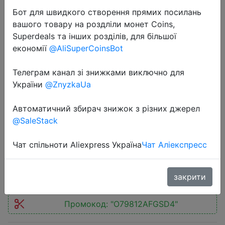
Бот для швидкого створення прямих посилань
вашого товару на роздліли монет Coins,
Superdeals та інших розділів, для більшої
економії
@AliSuperCoinsBot
2023-01-12
Телеграм канал зі знижками виключно для
2023 Spring Mens Hoodies Casual
України
@ZnyzkaUa
Printed Sweatshirt Men Pullovers
Автоматичний збирач знижок з різних джерел
Fashion Long Sleeve Solid Color
@SaleStack
Hoodies Men Harajuku Streetwear
Чат спільноти Aliexpress Україна
Чат Аліекспресс
$7.34
закрити
Промокод:
"O79812AFGSD4"