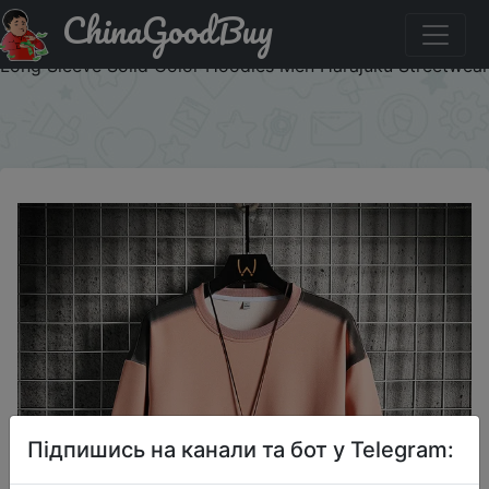
ChinaGoodBuy
Купити по знижці O79812AFGSD4 2023 Spring Mens
Hoodies Casual Printed Sweatshirt Men Pullovers Fashion
Long Sleeve Solid Color Hoodies Men Harajuku Streetwear
×
Підпишись на канали та бот у Telegram: