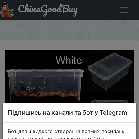
ChinaGoodBuy
Купити на розпродажі 19x12,5x7,5 см Террариум для
рептилий прозрачный пластик.
×
Підпишись на канали та бот у Telegram:
Бот для швидкого створення прямих посилань
вашого товару на роздліли монет Coins,