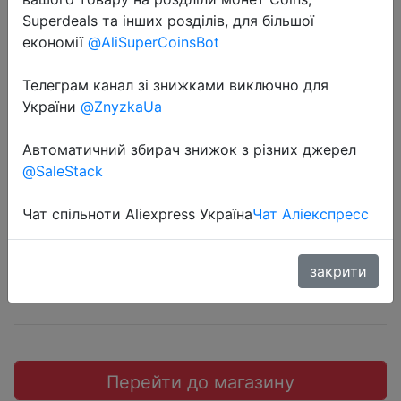
Superdeals та інших розділів, для більшої
економії
@AliSuperCoinsBot
Телеграм канал зі знижками виключно для
2018-12-27
України
@ZnyzkaUa
19x12,5x7,5 см Террариум для
Автоматичний збирач знижок з різних джерел
рептилий прозрачный пластик.
@SaleStack
$2.03
Чат спільноти Aliexpress Україна
Чат Аліекспресс
закрити
Aliexpress
Перейти до магазину