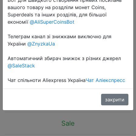
вашого товару на роздліли монет Coins,
Superdeals та інших розділів, для більшої
економії
@AliSuperCoinsBot
Телеграм канал зі знижками виключно для
2023-01-09
України
@ZnyzkaUa
20MM Red/Black/Blue/White Ink
Long Head Markers Bathroom
Автоматичний збирач знижок з різних джерел
@SaleStack
Woodworking Decoration Multi-
purpose Deep Hole Marker Pens
Чат спільноти Aliexpress Україна
Чат Аліекспресс
$0.87
закрити
Sale