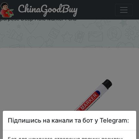
ChinaGoodBuy
Акція на 20MM Red/Black/Blue/White Ink Long Head
Markers Bathroom Woodworking Decoration Multi-
purpose Deep Hole Marker Pens
×
Підпишись на канали та бот у Telegram:
Бот для швидкого створення прямих посилань