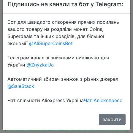
Підпишись на канали та бот у Telegram:
Бот для швидкого створення прямих посилань
вашого товару на роздліли монет Coins,
Superdeals та інших розділів, для більшої
економії
@AliSuperCoinsBot
2023-01-06
Baasploa Winter Men Outdoor
Телеграм канал зі знижками виключно для
Shoes Hiking Shoe Waterproof Non-
України
@ZnyzkaUa
Slip Camping Safety Sneakers
Автоматичний збирач знижок з різних джерел
Casual Boots Walking Shoes Warm
@SaleStack
Man
Чат спільноти Aliexpress Україна
Чат Аліекспресс
$29.29
закрити