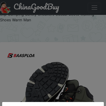
ChinaGoodBuy
Паридбати з промокодом SLVF2D9JAHRS Baasploa
Winter Men Outdoor Shoes Hiking Shoe Waterproof Non-
Slip Camping Safety Sneakers Casual Boots Walking
Shoes Warm Man
×