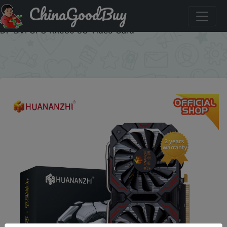
ChinaGoodBuy
Паридбати з промокодом JAN9 HUANANZHI RX 580 8G
2048SP Graphics Cards 256Bit GDDR5 HDMI-Compatible
DP DVI GPU RX580 8G Video Card
×