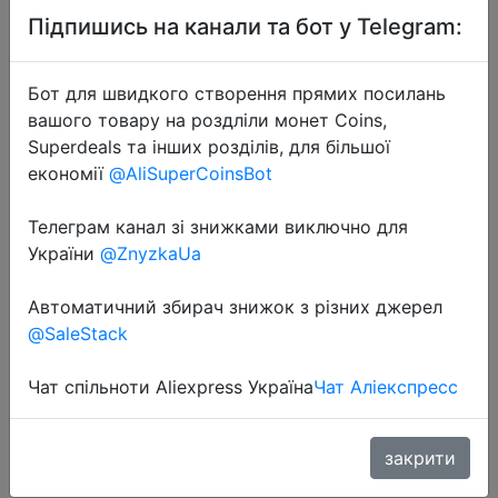
Підпишись на канали та бот у Telegram:
Бот для швидкого створення прямих посилань
вашого товару на роздліли монет Coins,
Superdeals та інших розділів, для більшої
2023-01-05
економії
@AliSuperCoinsBot
HUANANZHI RX 580 8G 2048SP
Graphics Cards 256Bit GDDR5
Телеграм канал зі знижками виключно для
HDMI-Compatible DP DVI GPU
України
@ZnyzkaUa
RX580 8G Video Card
Автоматичний збирач знижок з різних джерел
@SaleStack
$81.69
Чат спільноти Aliexpress Україна
Чат Аліекспресс
Промокод:
"JAN9"
закрити