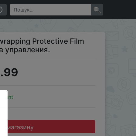
×
wrapping Protective Film
ов управления.
.99
count
до магазину