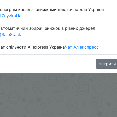
елеграм канал зі знижками виключно для України
@ZnyzkaUa
в телеграм каналі:
втоматичний збирач знижок з різних джерел
SaleStack
ат спільноти Aliexpress Україна
Чат Аліекспресс
закрити