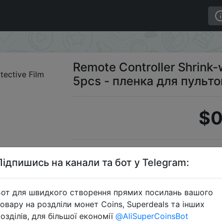
Film 5pcs - пленка для пультов управления.
Remote Controller Shrink-
5pcs - пленка для пульт
$0
Dis
Підпишись на канали та бот у Telegram:
от для швидкого створення прямих посилань вашого
овару на роздліли монет Coins, Superdeals та інших
Перейти 
озділів, для більшої економії
@AliSuperCoinsBot