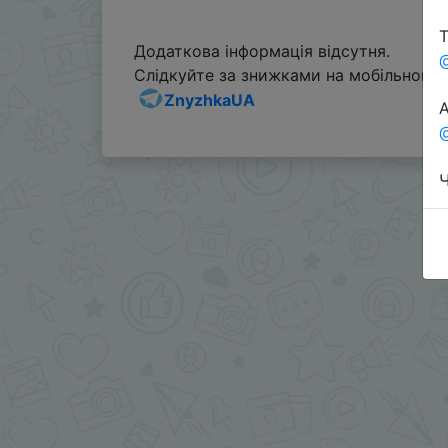
Т
Додаткова інформація відсутня.
Слідкуйте за знижками на мобільному, 
ZnyzhkaUA
А
@
Ч