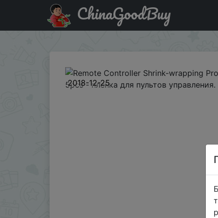
ChinaGoodBuy
Знижка на Remote Controller Shrink-wrapping Protective 
2018-12-25
Б
т
р