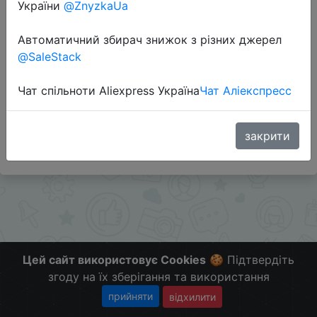
України
@ZnyzkaUa
Перейти до магазину
Автоматичний збирач знижок з різних джерел
@SaleStack
Додаткова інформація відсутня.
Чат спільноти Aliexpress Україна
Чат Аліекспресс
Слідкуйте за знижками на мобільному, в телеграм
каналі:
ZnyzhkaUA
закрити
Цей сайт використовує Cookies
🍪 Підтвердіть
згоду на їх зберігання та використання
прийняти
відхилити