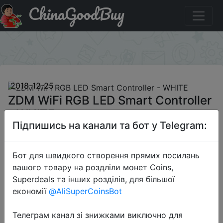
ChinaGoodBuy
Паридбати з промокодом GBAFFYL266 ZDM WiFi RGB
LED Smart Controller - WHITE
×
2018-12-25
ZDM WiFi RGB LED Smart Controller
- WHITE
Підпишись на канали та бот у Telegram:
$6.99
Бот для швидкого створення прямих посилань
вашого товару на роздліли монет Coins,
Superdeals та інших розділів, для більшої
Промокод:
"GBAFFYL266"
економії
@AliSuperCoinsBot
Телеграм канал зі знижками виключно для