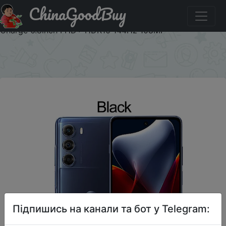
ChinaGoodBuy
Знижка на Global Rom Motorola MOTO Edge S30 5G
Mobile Phone Snapdragon 888 Plus 5000mAh 33W Fast
Charge 6.8inch FHD+ HDR10 144Hz 108MP
×
Підпишись на канали та бот у Telegram: