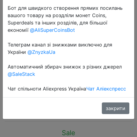
Бот для швидкого створення прямих посилань
вашого товару на роздліли монет Coins,
Superdeals та інших розділів, для більшої
економії
@AliSuperCoinsBot
2022-12-22
Телеграм канал зі знижками виключно для
Global Rom Motorola MOTO Edge
України
@ZnyzkaUa
S30 5G Mobile Phone Snapdragon
Автоматичний збирач знижок з різних джерел
888 Plus 5000mAh 33W Fast
@SaleStack
Charge 6.8inch FHD+ HDR10 144Hz
108MP
Чат спільноти Aliexpress Україна
Чат Аліекспресс
$288.3
закрити
Sale